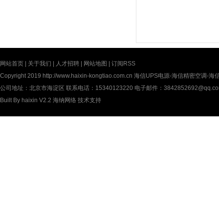
网站首页
|
关于我们
|
人才招聘
|
网站地图
|
订阅RSS
Copyright 2019
http://www.haixin-kongtiao.com.cn
海信UPS电源-海信精密空调-海信UP
公司地址：北京市海淀区 联系电话：15340123220 电子邮件：3842852692@qq.c
Built By
haixin V2.2
海纳网络
技术支持