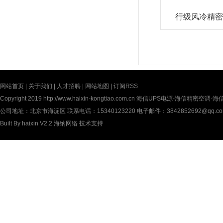
行级风冷精密
网站首页
|
关于我们
|
人才招聘
|
网站地图
|
订阅RSS
Copyright 2019
http://www.haixin-kongtiao.com.cn
海信UPS电源-海信精密空调-海信UP
公司地址：北京市海淀区 联系电话：15340123220 电子邮件：3842852692@qq.c
Built By
haixin V2.2
海纳网络
技术支持