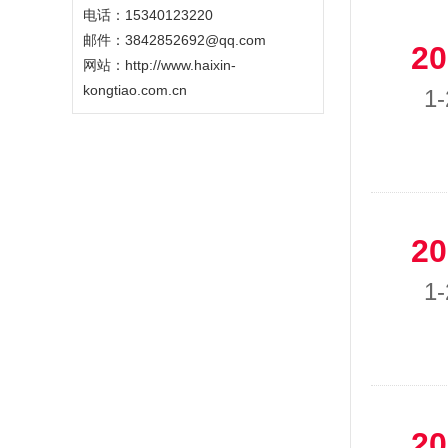
电话：15340123220
邮件：3842852692@qq.com
20
网站：
http://www.haixin-
kongtiao.com.cn
1-
20
1-
20