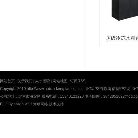
房级冷冻水精
网站首页
|
关于我们
|
人才招聘
|
网站地图
|
订阅RSS
Copyright 2019
http://www.haixin-kongtiao.com.cn
海信UPS电源-海信精密空调-海信UP
公司地址：北京市海淀区 联系电话：15340123220 电子邮件：3842852692@qq.c
Built By
haixin V2.2
海纳网络
技术支持