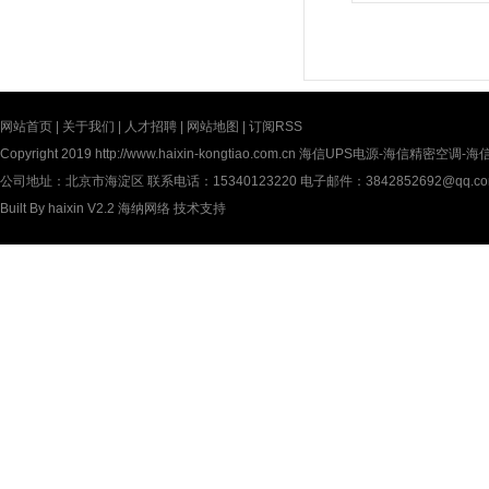
网站首页
|
关于我们
|
人才招聘
|
网站地图
|
订阅RSS
Copyright 2019
http://www.haixin-kongtiao.com.cn
海信UPS电源-海信精密空调-海信UP
公司地址：北京市海淀区 联系电话：15340123220 电子邮件：3842852692@qq.c
Built By
haixin V2.2
海纳网络
技术支持