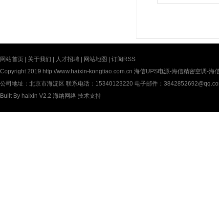
网站首页
|
关于我们
|
人才招聘
|
网站地图
|
订阅RSS
Copyright 2019
http://www.haixin-kongtiao.com.cn
海信UPS电源-海信精密空调-海信UP
公司地址：北京市海淀区 联系电话：15340123220 电子邮件：3842852692@qq.c
Built By
haixin V2.2
海纳网络
技术支持