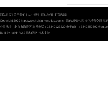
网站首页
|
关于我们
|
人才招聘
|
网站地图
|
订阅RSS
Copyright 2019
http://www.haixin-kongtiao.com.cn
海信UPS电源-海信精密空调-海信UP
公司地址：北京市海淀区 联系电话：15340123220 电子邮件：3842852692@qq.c
Built By
haixin V2.2
海纳网络
技术支持