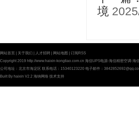
境
2025
网站首页
|
关于我们
|
人才招聘
|
网站地图
|
订阅RSS
Copyright 2019
http://www.haixin-kongtiao.com.cn
海信UPS电源-海信精密空调-海信UP
公司地址：北京市海淀区 联系电话：15340123220 电子邮件：3842852692@qq.c
Built By
haixin V2.2
海纳网络
技术支持