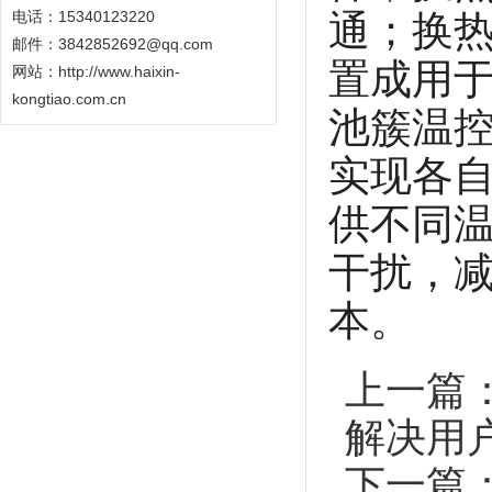
电话：15340123220
通；换
邮件：3842852692@qq.com
置成用于
网站：
http://www.haixin-
kongtiao.com.cn
池簇温
实现各自
供不同
干扰，
本。
上一篇
解决用
下一篇