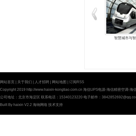
​通信基础设施
​储能系统与温控
智慧城市与智
网站首页
|
关于我们
|
人才招聘
|
网站地图
|
订阅RSS
Copyright 2019
http://www.haixin-kongtiao.com.cn
海信UPS电源-海信精密空调-海信UP
公司地址：北京市海淀区 联系电话：15340123220 电子邮件：3842852692@qq.c
Built By
haixin V2.2
海纳网络
技术支持