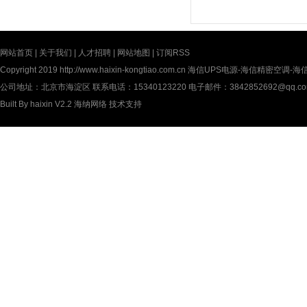
网站首页
|
关于我们
|
人才招聘
|
网站地图
|
订阅RSS
Copyright 2019
http://www.haixin-kongtiao.com.cn
海信UPS电源-海信精密空调-海信UP
公司地址：北京市海淀区 联系电话：15340123220 电子邮件：3842852692@qq.c
Built By
haixin V2.2
海纳网络
技术支持